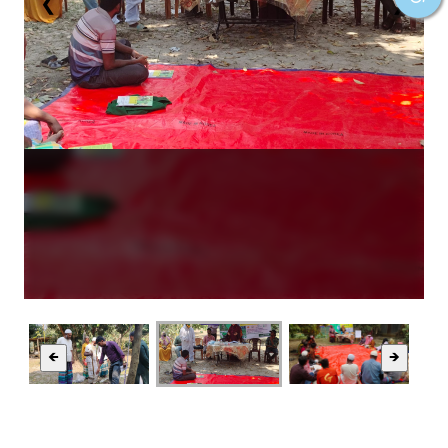
❮
❯
🡸
🡺