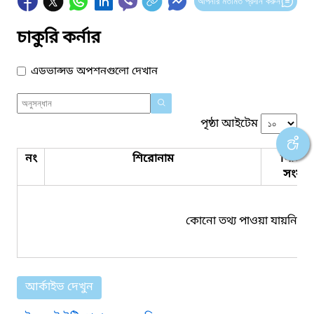
আপনার মতামত প্রদান করুন
চাকুরি কর্নার
এডভান্সড অপশনগুলো দেখান
পৃষ্ঠা আইটেম
নং
শিরোনাম
পিডিএ
সংযুক্ত
কোনো তথ্য পাওয়া যায়নি।
আর্কাইভ দেখুন