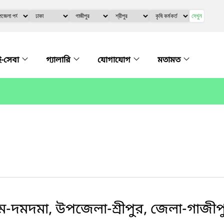
দেখুন
ই-সেবা
গ্যালারি
যোগাযোগ
মতামত
্রাম-দমদমা, উপজেলা-শ্রীপুর, জেলা-গাজী